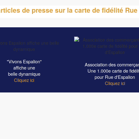
ticles de presse sur la carte de fidélité Rue
"Vivons Espalion"
Association des commerçan
affiche une
Une 1.000e carte de fidéli
belle dynamique
pour Rue d'Espalion
Cliquez ici
Cliquez ici
CONDITIONS GÉNÉRALES
CARTES CADEAUX