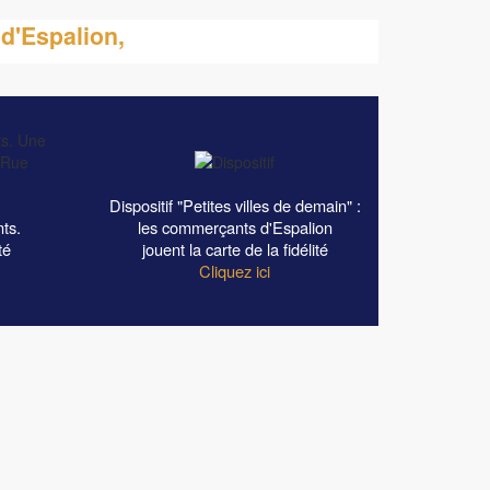
 d'Espalion,
Dispositif "Petites villes de demain" :
ts.
les commerçants d'Espalion
té
jouent la carte de la fidélité
Cliquez ici
CONTACT
Powered by FidelPass